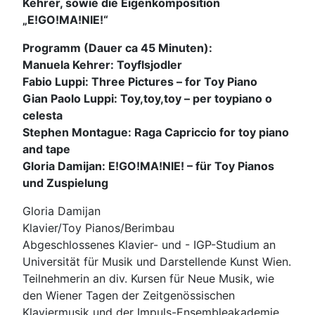
Kehrer, sowie die Eigenkomposition
„E!GO!MA!NIE!“
Programm (Dauer ca 45 Minuten):
Manuela Kehrer: Toyflsjodler
Fabio Luppi: Three Pictures – for Toy Piano
Gian Paolo Luppi: Toy,toy,toy – per toypiano o
celesta
Stephen Montague: Raga Capriccio for toy piano
and tape
Gloria Damijan: E!GO!MA!NIE! – für Toy Pianos
und Zuspielung
Gloria Damijan
Klavier/Toy Pianos/Berimbau
Abgeschlossenes Klavier- und - IGP-Studium an
Universität für Musik und Darstellende Kunst Wien.
Teilnehmerin an div. Kursen für Neue Musik, wie
den Wiener Tagen der Zeitgenössischen
Klaviermusik und der Impuls-Ensembleakademie.