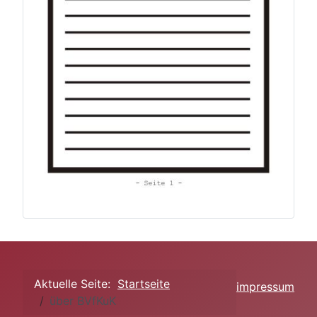
Aktuelle Seite:
Startseite
impressum
über BVfKuK