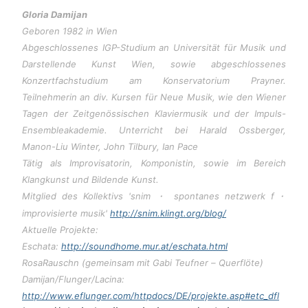
Gloria Damijan
Geboren 1982 in Wien
Abgeschlossenes IGP-Studium an Universität für Musik und
Darstellende Kunst Wien, sowie abgeschlossenes
Konzertfachstudium am Konservatorium Prayner.
Teilnehmerin an div. Kursen für Neue Musik, wie den Wiener
Tagen der Zeitgenössischen Klaviermusik und der Impuls-
Ensembleakademie. Unterricht bei Harald Ossberger,
Manon-Liu Winter, John Tilbury, Ian Pace
Tätig als Improvisatorin, Komponistin, sowie im Bereich
Klangkunst und Bildende Kunst.
Mitglied des Kollektivs 'snim
spontanes netzwerk f
・
・
improvisierte musik'
http://snim.klingt.org/blog/
Aktuelle Projekte:
Eschata:
http://soundhome.mur.at/eschata.html
RosaRauschn (gemeinsam mit Gabi Teufner
–
Querflöte)
Damijan/Flunger/Lacina:
http://www.eflunger.com/httpdocs/DE/projekte.asp#etc_dfl