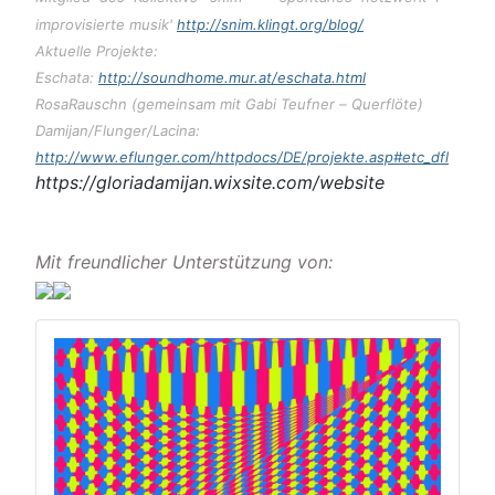
improvisierte musik'
http://snim.klingt.org/blog/
Aktuelle Projekte:
Eschata:
http://soundhome.mur.at/eschata.html
RosaRauschn (gemeinsam mit Gabi Teufner
–
Querflöte)
Damijan/Flunger/Lacina:
http://www.eflunger.com/httpdocs/DE/projekte.asp#etc_dfl
https://gloriadamijan.wixsite.com/website
Mit freundlicher Unterstützung von: