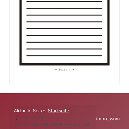
Aktuelle Seite:
Startseite
24.01.2021 -
impressum
TOY*PIANO*BLÜTEN - online Teil