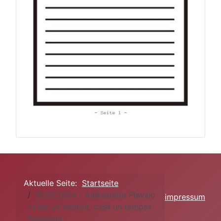
Aktuelle Seite:
Startseite
19.05.2024 - Aleksandra Plavsic
impressum
«c’est un endroit, c’est un temps»
Finissage