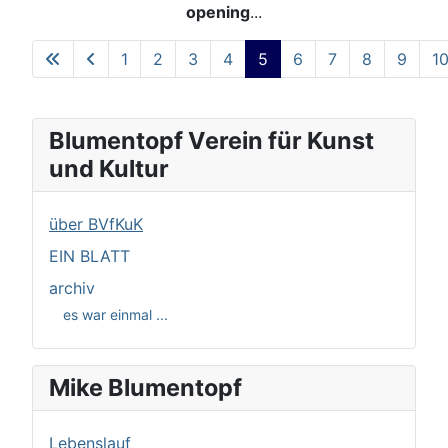
opening
...
1
2
3
4
5
6
7
8
9
1
Seite 5 von 27
Blumentopf Verein für Kunst
und Kultur
über BVfKuK
EIN BLATT
archiv
es war einmal ...
Mike Blumentopf
Lebenslauf